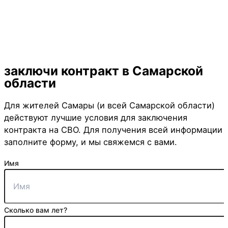
Мотострелковые войска
Артиллерийские войска
Инженерные войска
Мотострелковые войска
Танковые войска
Разведывательные войска
Войска ПВО
Войска РЭБ
Водители (B,C,D,E)
ВДВ
БПЛА
Морская пехота
Войска тех. обеспечения
заключи контракт
в Самарской
области
Для жителей Самары (и всей Самарской области)
действуют лучшие условия для заключения
контракта на СВО. Для получения всей информации
заполните форму, и мы свяжемся с вами.
Имя
Сколько вам лет?