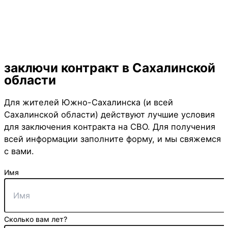
Мотострелковые войска
Артиллерийские войска
Инженерные войска
Мотострелковые войска
Танковые войска
Разведывательные войска
Войска ПВО
Войска РЭБ
Водители (B,C,D,E)
ВДВ
БПЛА
Морская пехота
Войска тех. обеспечения
заключи контракт
в Сахалинской
области
Для жителей Южно-Сахалинска (и всей
Сахалинской области) действуют лучшие условия
для заключения контракта на СВО. Для получения
всей информации заполните форму, и мы свяжемся
с вами.
Имя
Сколько вам лет?