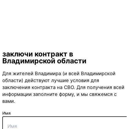
Мотострелковые войска
Артиллерийские войска
Инженерные войска
Мотострелковые войска
Танковые войска
Разведывательные войска
Войска ПВО
Войска РЭБ
Водители (B,C,D,E)
ВДВ
БПЛА
Морская пехота
Войска тех. обеспечения
заключи контракт
в
Владимирской области
Для жителей Владимира (и всей Владимирской
области) действуют лучшие условия для
заключения контракта на СВО. Для получения всей
информации заполните форму, и мы свяжемся с
вами.
Имя